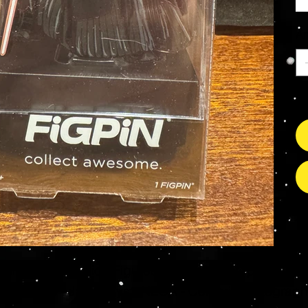
An
Nu
s Grade Mint Action Figures, Toys, Prop Replicas & 
- Hot Toys - Jada Toys - NECA - Celebrity Autograp