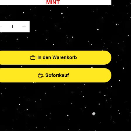
MINT
zahl
r noch 1 verfügbar
In den Warenkorb
Sofortkauf
More
hs - AFA Graded - Exclusives