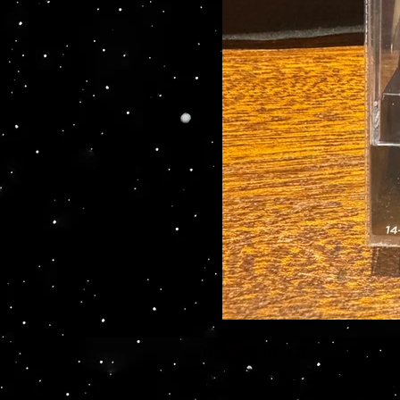
Your source for Collector
Hasbro - McFarlane Toys 