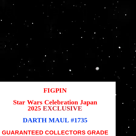
Wars Celebration
Japan 2025
EXCLUSIVE Pin
Artikelnummer:
tikelnummer:
1735
1735
rünglicher
Angebotspreis
,95 $
42,46 $
s
FIGPIN
Star Wars Celebration Japan
2025
EXCLUSIVE
DARTH MAUL #1735
GUARANTEED COLLECTORS GRADE