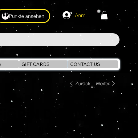
Anmelden
Punkte ansehen
S
GIFT CARDS
CONTACT US
Zurück
Weiter
FiGPiN DARTH
MAUL #1735 Star