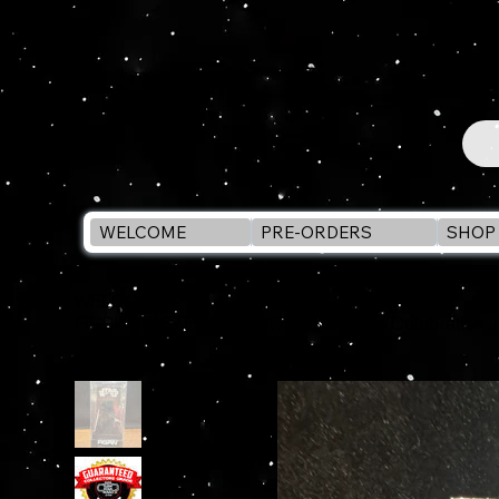
WELCOME
PRE-ORDERS
SHOP 
WELCOME
>
FiGPiN DARTH MAUL #1735 Star Wars Celebration 