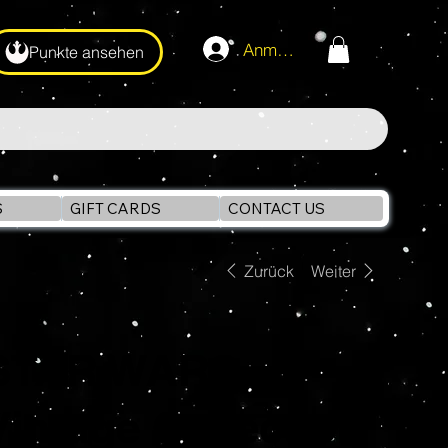
Anmelden
Punkte ansehen
S
GIFT CARDS
CONTACT US
Zurück
Weiter
STAR WARS
Vintage Collection