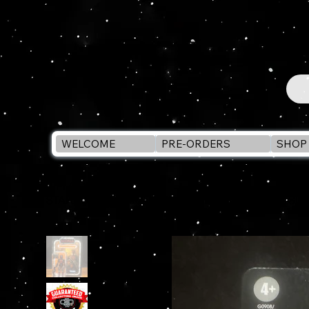
WELCOME
PRE-ORDERS
SHOP 
WELCOME
>
STAR WARS Vintage Collection MANDALORIAN SU