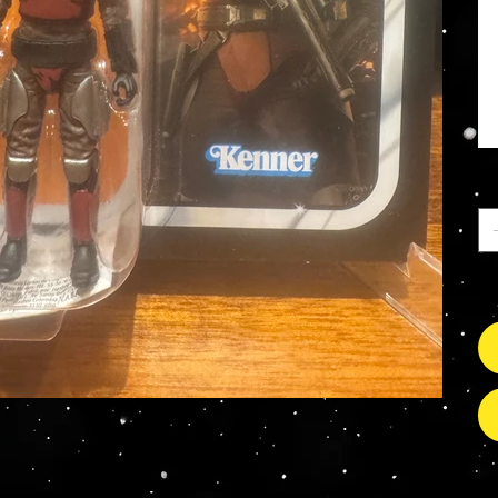
An
Nu