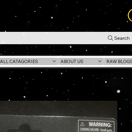
Search
ALL CATAGORIES
ABOUT US
RAW BLOG
PER COMMANDO VC353 3.75" Figure