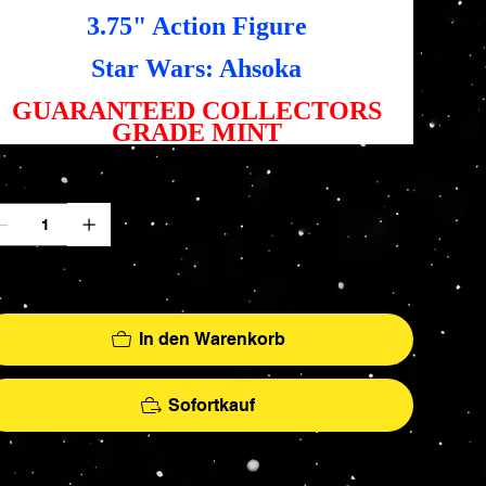
3.75" Action Figure
Star Wars: Ahsoka
GUARANTEED COLLECTORS
GRADE MINT
zahl
r noch 6 verfügbar
In den Warenkorb
Sofortkauf