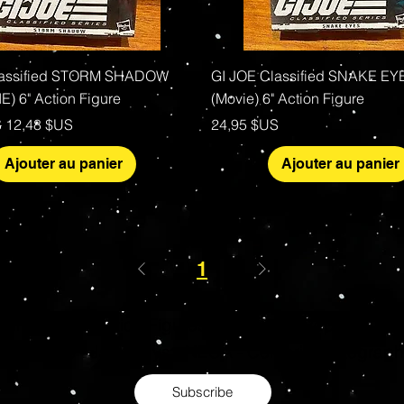
Aperçu rapide
Aperçu rapide
lassified STORM SHADOW
GI JOE Classified SNAKE EY
E) 6" Action Figure
(Movie) 6" Action Figure
al
Prix promotionnel
Prix
S
12,48 $US
24,95 $US
Ajouter au panier
Ajouter au panier
1
s Grade Mint Action Figures, Toys, Prop Replicas & 
- Hot Toys - Jada Toys - NECA - Celebrity Autograp
Subscribe