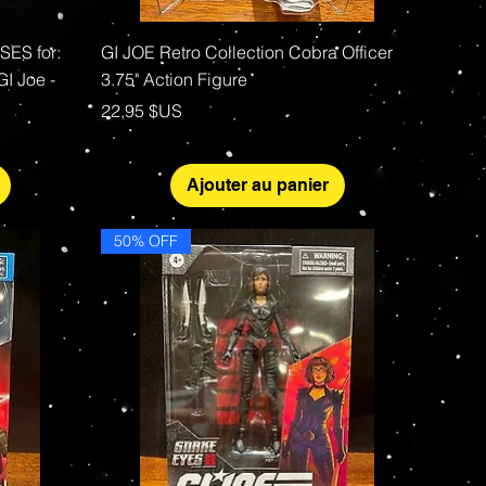
Aperçu rapide
ES for:
GI JOE Retro Collection Cobra Officer
GI Joe -
3.75" Action Figure
Prix
22,95 $US
Ajouter au panier
50% OFF