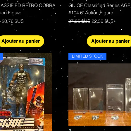
Aperçu rapide
Aperçu rapide
LASSIFIED RETRO COBRA
GI JOE Classified Series AG
ion Figure
#104 6" Action Figure
al
Prix promotionnel
Prix original
Prix promotionnel
S
20,76 $US
27,95 $US
22,36 $US
Ajouter au panier
Ajouter au panier
LIMITED STOCK