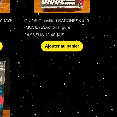
Aperçu rapide
DY JAYE
GI JOE Classified BARONESS #19
(MOVIE) 6" Action Figure
Prix original
Prix promotionnel
24,95 $US
12,48 $US
Ajouter au panier