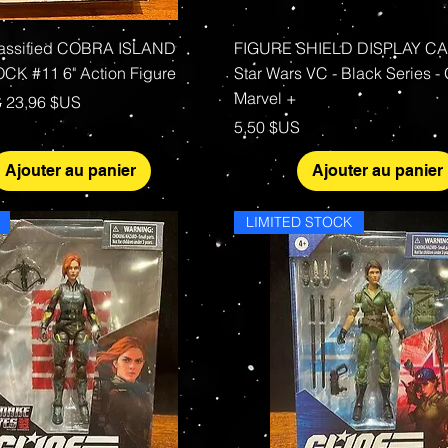
Aperçu rapide
Aperçu rapide
lassified COBRA ISLAND
FIGURE SHIELD DISPLAY CAS
K #11 6" Action Figure
Star Wars VC - Black Series - 
Marvel +
al
Prix promotionnel
S
23,96 $US
Prix
5,50 $US
Ajouter au panier
Ajouter au panier
LIMITED STOCK