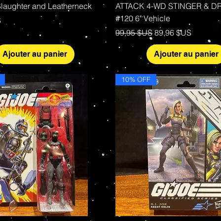
 Slaughter and Leatherneck
ATTACK 4-WD STINGER & D
#120 6" Vehicle
S
Prix original
Prix promotionnel
99,95 $US
89,96 $US
Ajouter au panier
Ajouter au panier
10% OFF