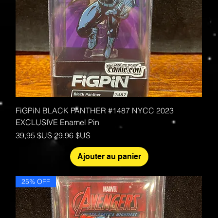
FiGPiN BLACK PANTHER #1487 NYCC 2023
EXCLUSIVE Enamel Pin
Prix original
Prix promotionnel
39,95 $US
29,96 $US
Ajouter au panier
25% OFF