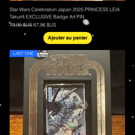
Star Wars Celebration Japan 2025 PRINCESS LEIA
Takumi EXCLUSIVE Badge Art PIN
Prix original
Prix promotionnel
79,95 $US
67,96 $US
Ajouter au panier
LAST ONE