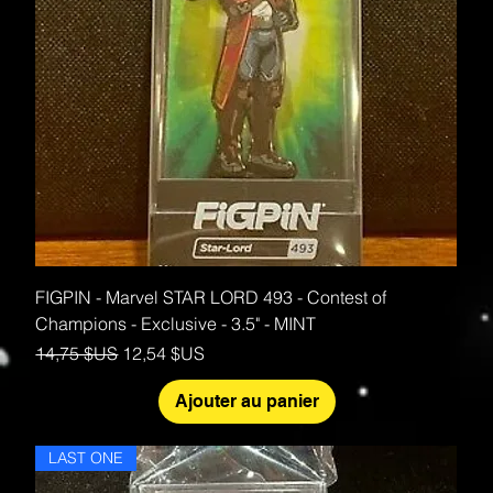
FIGPIN - Marvel STAR LORD 493 - Contest of
Champions - Exclusive - 3.5" - MINT
Prix original
Prix promotionnel
14,75 $US
12,54 $US
Ajouter au panier
LAST ONE