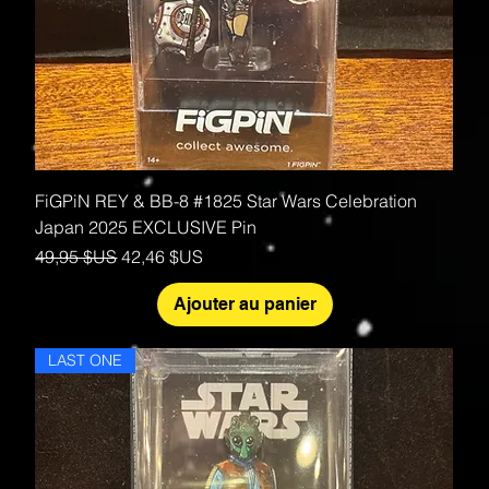
FiGPiN REY & BB-8 #1825 Star Wars Celebration
Japan 2025 EXCLUSIVE Pin
Prix original
Prix promotionnel
49,95 $US
42,46 $US
Ajouter au panier
LAST ONE