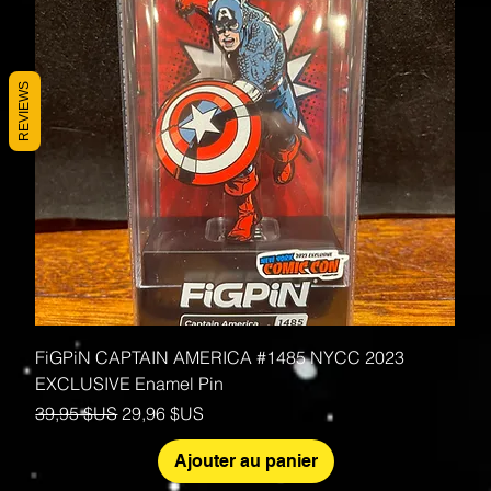
REVIEWS
FiGPiN CAPTAIN AMERICA #1485 NYCC 2023
EXCLUSIVE Enamel Pin
Prix original
Prix promotionnel
39,95 $US
29,96 $US
Ajouter au panier