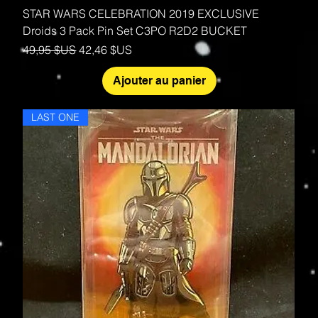
STAR WARS CELEBRATION 2019 EXCLUSIVE
Droids 3 Pack Pin Set C3PO R2D2 BUCKET
Prix original
Prix promotionnel
49,95 $US
42,46 $US
Ajouter au panier
LAST ONE