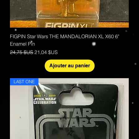
FIGPIN Star Wars THE MANDALORIAN XL X60 6"
Enamel Pin
Prix original
Prix promotionnel
24,75 $US
21,04 $US
Ajouter au panier
LAST ONE