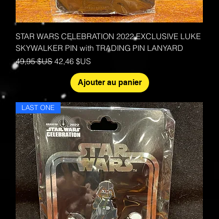
STAR WARS CELEBRATION 2022 EXCLUSIVE LUKE
SKYWALKER PIN with TRADING PIN LANYARD
Prix original
Prix promotionnel
49,95 $US
42,46 $US
Ajouter au panier
LAST ONE