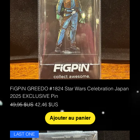
FiGPiN GREEDO #1824 Star Wars Celebration Japan
2025 EXCLUSIVE Pin
Prix original
Prix promotionnel
49,95 $US
42,46 $US
Ajouter au panier
LAST ONE