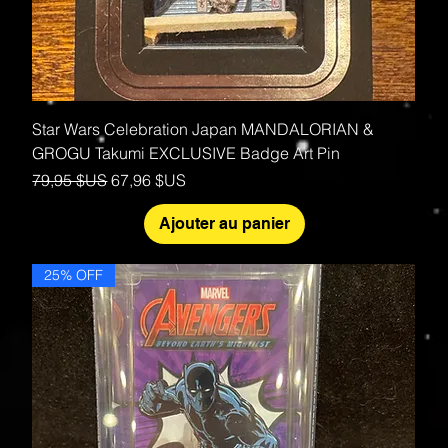
Star Wars Celebration Japan MANDALORIAN &
GROGU Takumi EXCLUSIVE Badge Art Pin
Prix original
Prix promotionnel
79,95 $US
67,96 $US
Ajouter au panier
25% OFF