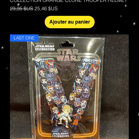
Prix original
Prix promotionnel
29,95 $US
25,46 $US
Ajouter au panier
LAST ONE