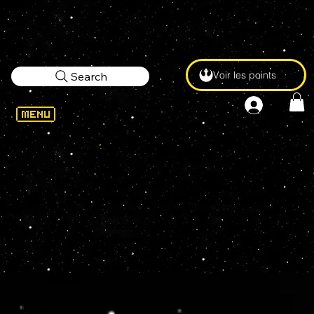
Voir les points
Search
We only collect awesome, exclusive
Pins. All Star Wars Celebration and
FiGPiNs are officially licensed with the
most popular brands in the world. With
character-perfect artwork, capture your
favorite characters from video games,
movies, and comics. We want you to
share your fandom, so stand out with
FiGPiN and pin on.