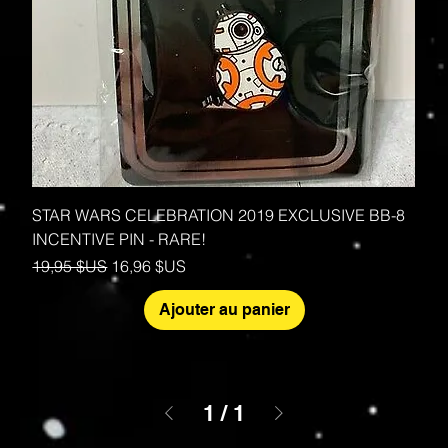
STAR WARS CELEBRATION 2019 EXCLUSIVE BB-8
INCENTIVE PIN - RARE!
Prix original
Prix promotionnel
19,95 $US
16,96 $US
Ajouter au panier
1
/
1