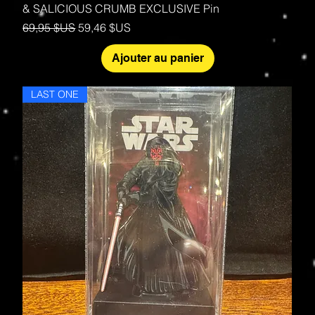
& SALICIOUS CRUMB EXCLUSIVE Pin
Prix original
Prix promotionnel
69,95 $US
59,46 $US
Ajouter au panier
LAST ONE