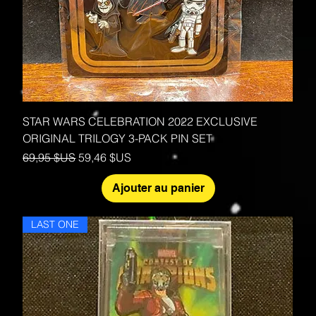
STAR WARS CELEBRATION 2022 EXCLUSIVE
ORIGINAL TRILOGY 3-PACK PIN SET
Prix original
Prix promotionnel
69,95 $US
59,46 $US
Ajouter au panier
LAST ONE