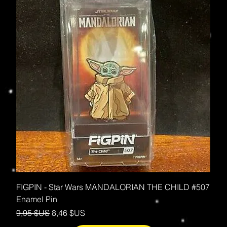
FIGPIN - Star Wars MANDALORIAN THE CHILD #507
Enamel Pin
Prix original
Prix promotionnel
9,95 $US
8,46 $US