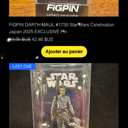
FiGPiN DARTH MAUL #1735 Star Wars Celebration
Japan 2025 EXCLUSIVE Pin
Prix original
Prix promotionnel
49,95 $US
42,46 $US
Ajouter au panier
LAST ONE